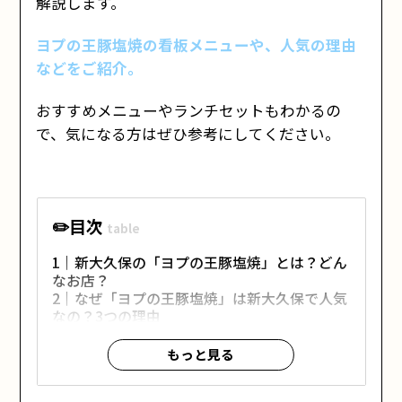
解説します。
ヨプの王豚塩焼の看板メニューや、人気の理由
などをご紹介。
おすすめメニューやランチセットもわかるの
で、気になる方はぜひ参考にしてください。
目次
新大久保の「ヨプの王豚塩焼」とは？どん
なお店？
なぜ「ヨプの王豚塩焼」は新大久保で人気
なの？3つの理由
①美味しい「熟成肉」へのこだわり
もっと見る
②店員さんがお肉を焼いてくれる安心感
③豊富なサイドメニューで本場の雰囲気を楽
しめる