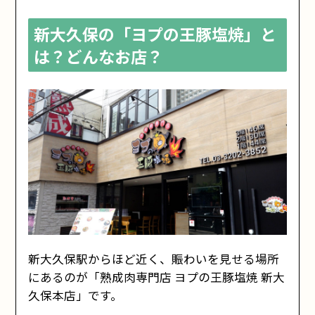
ヨプの王豚塩焼の看板メニュー「熟成サム
ギョプサル」を楽しむ食べ方ガイド
新大久保の「ヨプの王豚塩焼」と
1. シンプルに塩で肉の旨味を楽しむ
は？どんなお店？
2. 焼きキムチと共に楽しむ
3. 「行者ニンニク」で包んで楽しむ
4. わさびを添えて楽しむ
5. 伝統的なサンチュで包んで楽しむ
6. セットや付け合わせと楽しむ
【まずはこれ！】ヨプの王豚塩焼 新大久保
本店の必食メニュー
熟成サムギョプサル：とろける肉汁と旨味を
堪能できる
ナッコプセ：海鮮の旨味とホルモンのコクを
楽しめる
カンジャンセウビビンパ：新大久保で今話題
の韓国グルメ
お得に楽しむならコレ！「ヨプの王豚塩
焼」のランチメニュー
新大久保駅からほど近く、賑わいを見せる場所
にあるのが「熟成肉専門店 ヨプの王豚塩焼 新大
熟成サムギョプサルAランチセット：2,180円
熟成サムギョプサルBランチセット：2,400円
久保本店」です。
ナッコプセorチュコプセのAセット：2,280円
「ヨプの王豚塩焼」ランチタイムの混雑状況