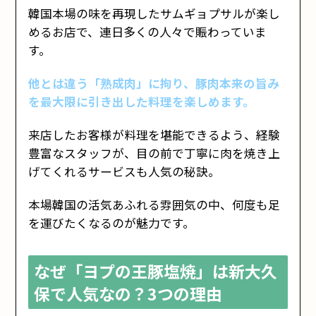
韓国本場の味を再現したサムギョプサルが楽し
と狙い目【予約方法は？】
【店舗情報】ヨプの王豚塩焼 新大久保本店
めるお店で、連日多くの人々で賑わっていま
【Q&A】ヨプの王豚塩焼に関するよくある
す。
質問
Q. ヨプの王豚塩焼は予約なしでも入れます
他とは違う「熟成肉」に拘り、豚肉本来の旨み
か？
を最大限に引き出した料理を楽しめます。
Q. ヨプの王豚塩焼は一人でも利用できます
か？
Q. ヨプの王豚塩焼のお肉は、どの部位がおす
来店したお客様が料理を堪能できるよう、経験
すめですか？
豊富なスタッフが、目の前で丁寧に肉を焼き上
Q. ヨプの王豚塩焼はテイクアウトはできます
か？
げてくれるサービスも人気の秘訣。
Q. クレジットカードは使えますか？
最高の熟成肉を味わうなら「ヨプの王豚塩
本場韓国の活気あふれる雰囲気の中、何度も足
焼」へいこう
を運びたくなるのが魅力です。
なぜ「ヨプの王豚塩焼」は新大久
保で人気なの？3つの理由