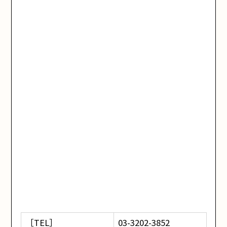
［TEL］
03-3202-3852