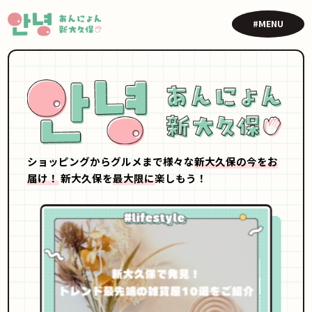
#MENU
ショッピングからグルメまで様々な
新大久保の今をお
届け！
新大久保を
最大限に
楽しもう！