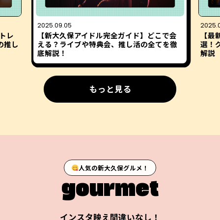
2025.09.05
2025.
トレ
【新大久保アイドル完全ガイド】どこで会
【最
の推し
える？ライブや特典会、推し活の全てを徹
選！
底解説！
解説
もっと見る
人気の新大久保グルメ！
gourmet
インスタ映え間違いなし！